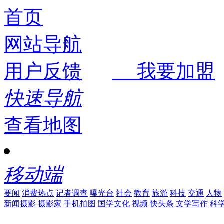
首页
网站导航
用户反馈
我要加盟
快速导航
查看地图
移动端
要闻
消费热点
记者调查
曝光台
社会
教育
旅游
科技
交通
人物
新闻摄影
摄影家
手机拍图
国学文化
视频
快头条
文学写作
科