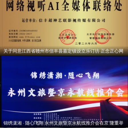
关于同意江西省赣州市信丰县嘉定镇设立乐订坊·正念正心网
络视听AI
锦绣潇湘 · 随心飞翔 永州文旅暨京永航线推介会在京 隆重举