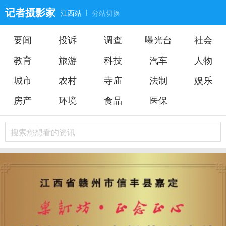
记者摄影家
江西站
分站切换
要闻
投诉
调查
曝光台
社会
个
教育
旅游
科技
汽车
人物
人
城市
农村
寺庙
法制
娱乐
中
房产
环境
食品
医保
心