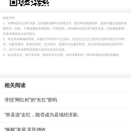
免责声明
1、本网内容凡注明"来源：记者摄影家网"的所有文字、图片和音视频资料，版权均属记者摄影家
网所有，转载、下载须通知本网授权，不得商用，在转载时必须注明"稿件来源：记者摄影家网"，
违者本网将依法追究责任。
2、本文系本网编辑转载，转载出于研究学习之目的，为北京正念正心国学文化研究院艺术学研
究、宗教学研究、教育学研究、文学研究、新闻学与传播学研究、考古学研究的研究员研究学
习，并不代表本网赞同其观点和对其真实性负责。
3、如涉及作品、图片等内容、版权和其它问题，请作者看到后一周内来电或来函联系删除。
相关阅读
寻找“网红村”的“长红”密码
“奔县游”走红，能否成为县域经济新.
“唤醒”老屋 富民增收