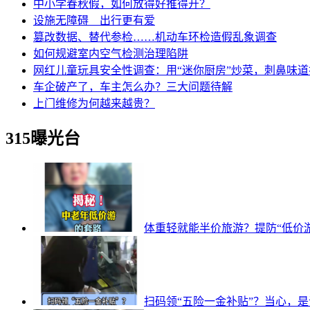
中小学春秋假，如何放得好推得开？
设施无障碍 出行更有爱
篡改数据、替代参检……机动车环检造假乱象调查
如何规避室内空气检测治理陷阱
网红儿童玩具安全性调查：用“迷你厨房”炒菜，刺鼻味
车企破产了，车主怎么办？三大问题待解
上门维修为何越来越贵？
315曝光台
体重轻就能半价旅游？提防“低价
扫码领“五险一金补贴”？当心，