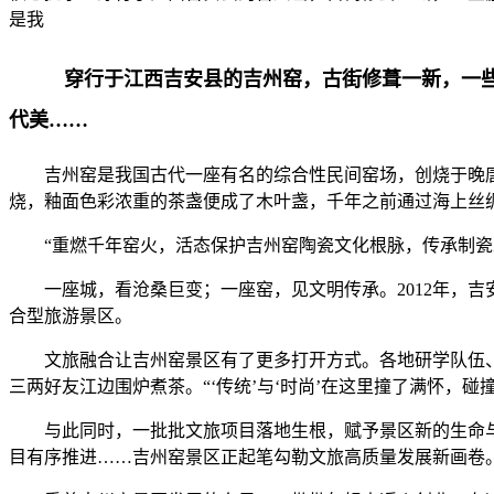
是我
穿行于江西吉安县的吉州窑，古街修葺一新，一些
代美……
吉州窑是我国古代一座有名的综合性民间窑场，创烧于晚
烧，釉面色彩浓重的茶盏便成了木叶盏，千年之前通过海上丝
“重燃千年窑火，活态保护吉州窑陶瓷文化根脉，传承制瓷
一座城，看沧桑巨变；一座窑，见文明传承。2012年，
合型旅游景区。
文旅融合让吉州窑景区有了更多打开方式。各地研学队伍
三两好友江边围炉煮茶。“‘传统’与‘时尚’在这里撞了满怀，碰
与此同时，一批批文旅项目落地生根，赋予景区新的生命
目有序推进……吉州窑景区正起笔勾勒文旅高质量发展新画卷