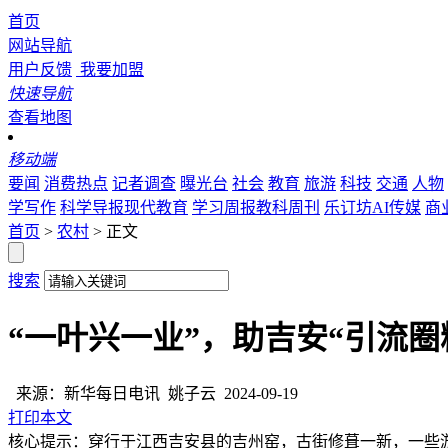
首页
网站导航
用户反馈
我要加盟
快速导航
查看地图
移动端
要闻
消费热点
记者调查
曝光台
社会
教育
旅游
科技
交通
人物
学写作
科学导报现代教育
学习周报教科周刊
乐订坊AI传媒
商
首页
>
农村
> 正文
搜索
“一叶兴一业”，助吉安“引流圈
来源：新华每日电讯
姚子云
2024-09-19
打印本文
核心提示：穿行于江西吉安县的吉州窑，古街修葺一新，一些