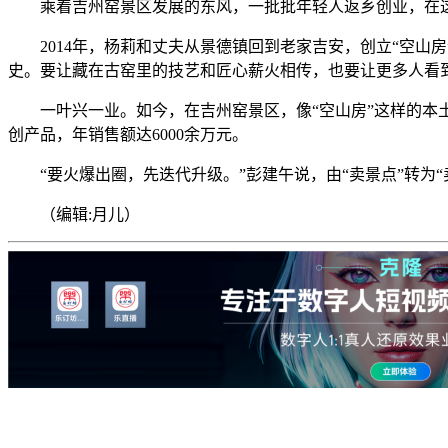
乘着吉州窑景区发展的东风，一批批年轻人返乡创业，在这
2014年，杨莉和丈夫从景德镇回到老家吉安，创立“空
史。要让藏在古窑里的技艺和匠心薪火相传，也要让更多人看
一叶兴一业。如今，在吉州窑景区，像“空山房”这样的本土
创产品，年销售额达6000余万元。
“要火爆出圈，先迭代升级。”彭建午说，由“卖景点”转为
（编辑:月儿）