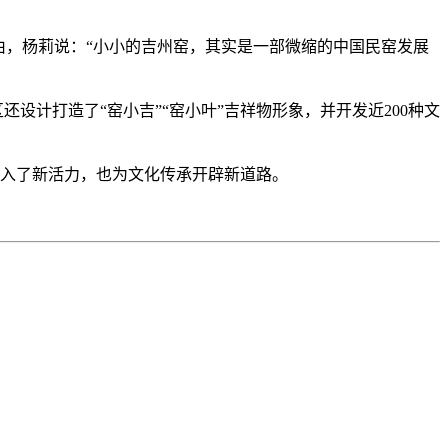
理由，杨莉说：“小小的吉州窑，其实是一部微缩的中国民窑发展
设计打造了“窑小吉”“窑小叶”吉祥物形象，并开发近200种文
展注入了新活力，也为文化传承开辟新道路。