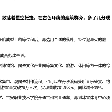
，散落着星空帐篷，在古色环绕的建筑群旁，多了几分现
胚胎成型上釉等过程后，再选用合适的落叶，经过泥与火的煅
组成员彭建午说。
州窑博物馆、陶瓷文化产业园等集文化、旅游、休闲等为一体的综
化集市、观陶瓷制作流程，也可以在丹沙渡码头听音乐盛宴、约
游客量突破70万人次，实现营收超1.5亿元，同比增长35%。
学、吉安职业技术学院开通吉州窑直通车，再到冰雪体育中心项