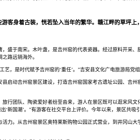
游客身着古装，恍若坠入当年的繁华。赣江畔的草坪上
唐，盛于南宋。木叶盏，是吉州窑的代表瓷器。经过原料开采、
绸之路远销海外。
工艺，是时代赋予吉州窑的‘重任’。”吉安县文化广电旅游局党
吉安县启动吉州窑景区建设，打造吉州窑国家考古遗址公园、吉
、旅行团队、陶瓷爱好者纷至沓来，游人在景区既可以逛宋风文
撞出‘新国潮’。”有游客在社交平台上评价。今年以来，景区共吸引
与活力。从吉州窑景区奥特莱斯购物公园正式营业，到井冈山大
。