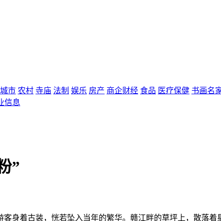
城市
农村
寺庙
法制
娱乐
房产
商企财经
食品
医疗保健
书画名
业信息
粉”
游客身着古装，恍若坠入当年的繁华。赣江畔的草坪上，散落着