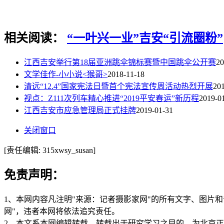
相关阅读：
“一叶兴一业”
吉安
“引流圈粉”
江西吉安举行第18届亚洲跳伞锦标赛暨中国跳伞公开赛
20
文学佳作-小小说<猴哥>
2018-11-18
清远“12.4”国家宪法日暨首个宪法宣传周活动热烈开展
20
视点：Z111次列车精心推进“2019平安春运”新历程
2019-0
江西吉安市应急管理局正式挂牌
2019-01-31
关闭窗口
[责任编辑: 315xwsy_susan]
免责声明：
1、本网内容凡注明"来源：记者摄影家网"的所有文字、图片
网"，违者本网将依法追究责任。
2、本文系本网编辑转载，转载出于研究学习之目的，为北京