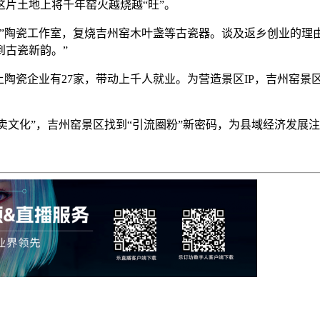
片土地上将千年窑火越烧越“旺”。
山房”陶瓷工作室，复烧吉州窑木叶盏等古瓷器。谈及返乡创业的
到古瓷新韵。”
陶瓷企业有27家，带动上千人就业。为营造景区IP，吉州窑景区还
“卖文化”，吉州窑景区找到“引流圈粉”新密码，为县域经济发