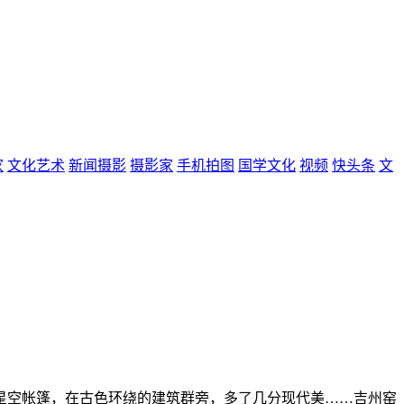
家
文化艺术
新闻摄影
摄影家
手机拍图
国学文化
视频
快头条
文
星空帐篷，在古色环绕的建筑群旁，多了几分现代美……吉州窑