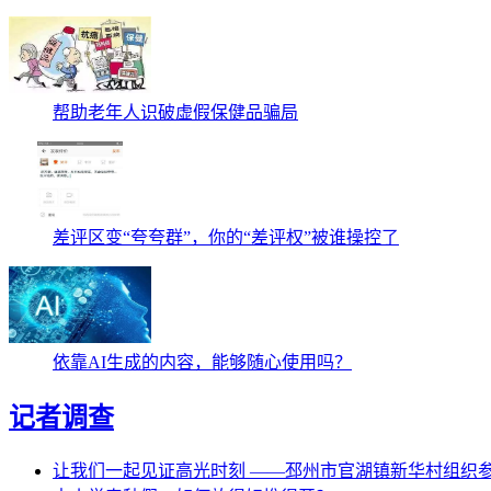
帮助老年人识破虚假保健品骗局
差评区变“夸夸群”，你的“差评权”被谁操控了
依靠AI生成的内容，能够随心使用吗？
记者调查
让我们一起见证高光时刻 ——邳州市官湖镇新华村组织参阅