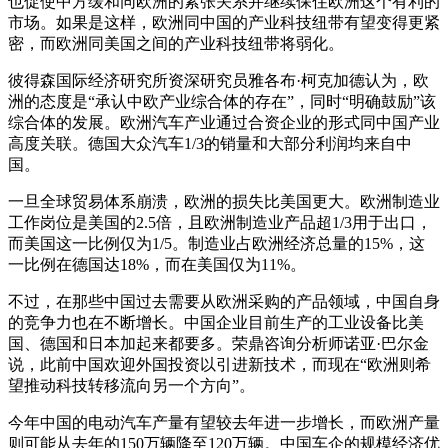
也促使中方缓和同欧洲的紧张关系并继续保住欧洲这个有利的
市场。如果是这样，欧洲同中国的产业科技纽带有望变得更紧
密，而欧洲同美国之间的产业科技纽带将弱化。
彼得森国际经济研究所资深研究员雅各布·柯克加德认为，欧
洲的态度是“承认中欧产业综合体的存在”，同时“明确鼓励”该
综合体的发展。欧洲汽车产业通过合资企业的形式同中国产业
高度关联。德国大众汽车1/3的销量和大部分利润均来自中
国。
一旦全球贸易体系崩溃，欧洲的损失比美国更大。欧洲制造业
工作岗位是美国的2.5倍，且欧洲制造业产品超1/3用于出口，
而美国这一比例仅为1/5。制造业占欧洲经济总量的15%，这
一比例在德国达18%，而在美国仅为11%。
不过，在那些中国过去需要从欧洲采购的产品领域，中国自身
的竞争力也在不断增长。中国企业目前生产的工业设备比美
国、德国和日本加起来都要多。荣鼎咨询分析师诺亚·巴尔金
说，此前中国欢迎外国投资以引进新技术，而现在“欧洲则希
望推动科技转移流向另一个方向”。
今年中国的电动汽车产量有望较去年进一步增长，而欧洲产量
则可能从去年的150万辆降至120万辆。中国车企的规模经济优