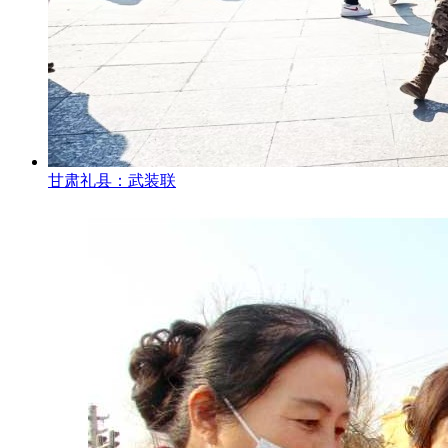
甘肃礼县：武装联