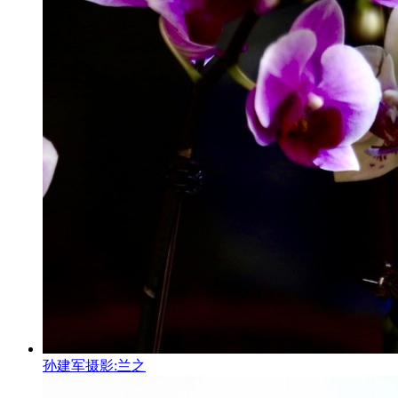
孙建军摄影:兰之