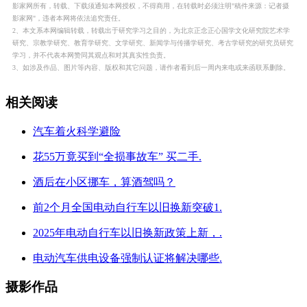
影家网所有，转载、下载须通知本网授权，不得商用，在转载时必须注明"稿件来源：记者摄
影家网"，违者本网将依法追究责任。
2、本文系本网编辑转载，转载出于研究学习之目的，为北京正念正心国学文化研究院艺术学
研究、宗教学研究、教育学研究、文学研究、新闻学与传播学研究、考古学研究的研究员研究
学习，并不代表本网赞同其观点和对其真实性负责。
3、如涉及作品、图片等内容、版权和其它问题，请作者看到后一周内来电或来函联系删除。
相关阅读
汽车着火科学避险
花55万竟买到“全损事故车” 买二手.
酒后在小区挪车，算酒驾吗？
前2个月全国电动自行车以旧换新突破1.
2025年电动自行车以旧换新政策上新，.
电动汽车供电设备强制认证将解决哪些.
摄影作品