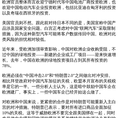
欧洲官员整体而言欢迎宁德时代等中国电池厂商投资欧洲，也
欢迎中国电动汽车企业投资欧洲，包括比亚迪在匈牙利的投资
以及奇瑞在西班牙的投资。
美国官员则不然。跟此前对待日本不同的是，美国宣称中国产
品涉及国家安全问题。白宫正考虑对中国“联网汽车”采取限制
措施，因为这种新型汽车可能将客户数据传回中国。欧洲对此
类风险的担忧相对较低。
近年来，受欧洲加强审查影响，中国对欧洲企业收购受阻，不
过中国的绿地投资——新建的企业或工厂项目——迎来快速增
长。去年，中国在欧洲的绿地投资项目占到其所有投资的
78%。
欧洲必须在“中国冲击2.0”和“特朗普2.0”之间做出对冲安排。
相比拜登政府对中国汽车加征的关税，欧盟本月宣布的关税税
率是它的一半。一些分析人士认为，这是暗中鼓励中国车企在
欧洲建厂。事实上，一些中国车企已经开始这么做了。
对欧洲和中国来说，更紧密的合作是对特朗普可能重新入主白
宫的对冲措施。特朗普已表示，要对所有进口商品全面加征
10%的关税。这等于威胁欧洲不要完全跟美国绑在一起，同时