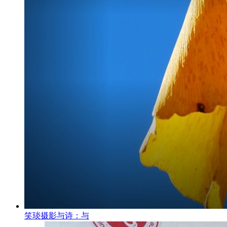
笑琰摄影与诗：与